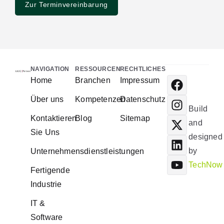
Zur Terminvereinbarung
NAVIGATION
RESSOURCEN
RECHTLICHES
Home
Branchen
Impressum
Über uns
Kompetenzen
Datenschutz
Build
Kontaktieren
Blog
Sitemap
and
Sie Uns
designed
by
Unternehmensdienstleistungen
TechNow
Fertigende
Industrie
IT &
Software