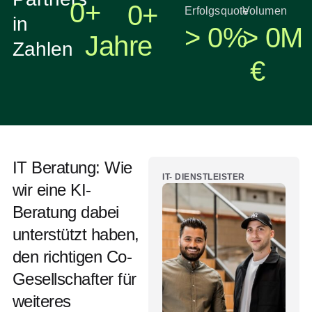
0
+  
0
+
Erfolgsquote
Volumen
in
> 
0
%
> 
0
M
Jahre
Zahlen
€
IT Beratung: Wie
IT- DIENSTLEISTER
wir eine KI-
Beratung dabei
unterstützt haben,
den richtigen Co-
Gesellschafter für
weiteres