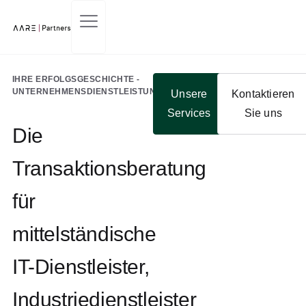
Kontaktieren Sie Uns
IHRE ERFOLGSGESCHICHTE -
UNTERNEHMENSDIENSTLEISTUNGEN
Unsere
Kontaktieren
Services
Sie uns
Die
Transaktionsberatung
für
mittelständische
IT-Dienstleister,
Industriedienstleister