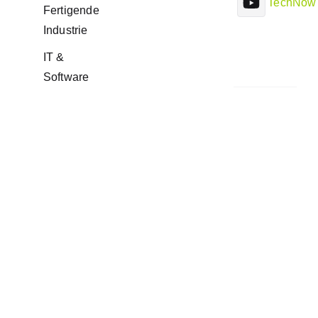
TechNow
Fertigende
Industrie
IT &
Software