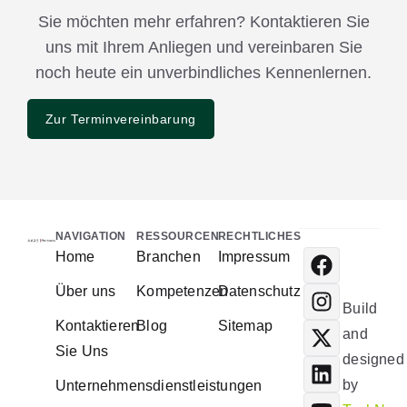
Sie möchten mehr erfahren? Kontaktieren Sie
uns mit Ihrem Anliegen und vereinbaren Sie
noch heute ein unverbindliches Kennenlernen.
Zur Terminvereinbarung
NAVIGATION
RESSOURCEN
RECHTLICHES
Home
Branchen
Impressum
Über uns
Kompetenzen
Datenschutz
Build
Kontaktieren
Blog
Sitemap
and
Sie Uns
designed
by
Unternehmensdienstleistungen