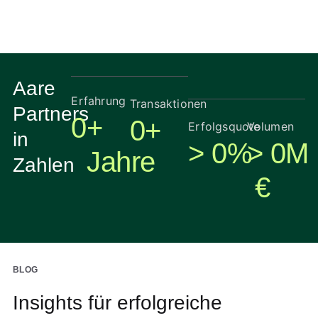
Aare
Erfahrung
Transaktionen
Partners
0
+  
0
+
Erfolgsquote
Volumen
in
> 
0
%
> 
0
M
Jahre
Zahlen
€
BLOG
Insights für erfolgreiche