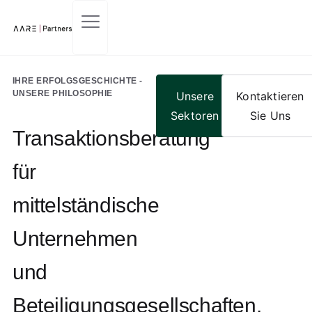
Kontaktieren Sie Uns
IHRE ERFOLGSGESCHICHTE -
UNSERE PHILOSOPHIE
Unsere
Kontaktieren
Sektoren
Sie Uns
Transaktionsberatung
für
mittelständische
Unternehmen
und
Beteiligungsgesellschaften,